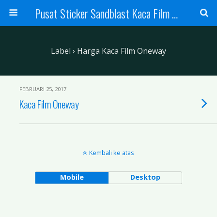
Pusat Sticker Sandblast Kaca Film Sandblasting Kaca Film Sticker
Label › Harga Kaca Film Oneway
FEBRUARI 25, 2017
Kaca Film Oneway
Kembali ke atas
Mobile
Desktop